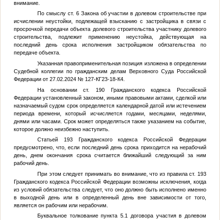
внимание.
По смыслу ст. 6 Закона об участии в долевом строительстве при
исчислении неустойки, подлежащей взысканию с застройщика в связи с
просрочкой передачи объекта долевого строительства участнику долевого
строительства, подлежит применению неустойка, действующая на
последний день срока исполнения застройщиком обязательства по
передаче объекта.
Указанная правоприменительная позиция изложена в определении
Судебной коллегии по гражданским делам Верховного Суда Российской
Федерации от 27.02.2024 № 127-КГ23-18-К4.
На основании ст. 190 Гражданского кодекса Российской
Федерации установленный законом, иными правовыми актами, сделкой или
назначаемый судом срок определяется календарной датой или истечением
периода времени, который исчисляется годами, месяцами, неделями,
днями или часами. Срок может определяться также указанием на событие,
которое должно неизбежно наступить.
Статьей 193 Гражданского кодекса Российской Федерации
предусмотрено, что, если последний день срока приходится на нерабочий
день, днем окончания срока считается ближайший следующий за ним
рабочий день.
При этом следует принимать во внимание, что из правила ст. 193
Гражданского кодекса Российской Федерации возможны исключения, когда
из условий обязательства следует, что оно должно быть исполнено именно
в выходной день или в определенный день вне зависимости от того,
является он рабочим или нерабочим.
Буквальное толкование пункта 5.1 договора участия в долевом