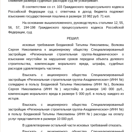
снижения размера судебных расходов суд не усматривает.
В соответствии со ст. 103 Гражданского процессуального кодекса
Российской Федерации суд с ответчика в доход бюджета подлежит
взысканию государственная пошлина в размере 10 982 руб. 71 коп.
На основании вышеизложенного, руководствуясь статьями 12, 55,
56, 57, 194-198 Гражданского процессуального кодекса Российской
Федерации, суд
РЕШИЛ:
исковые требования Богдановой Татьяны Николаевны, Волкова
Сергея Николаевича к акционерному обществу Специализированный
застройщик «Региональная строительная группа-Академическое» о
взыскании неустойки за нарушение сроков передачи объекта долевого
строительства, компенсации морального вреда, штрафа, судебных
расходов удовлетворить частично.
Взыскать с акционерного общества Специализированный
застройщик «Региональная строительная группа-Академическое» (ИНН
№
)
солидарно в пользу Богдановой Татьяны Николаевны (ИНН
№
), Волкова
Сергея Николаевича (ИНН
№
) неустойку в размере 140 000 руб.,
компенсацию морального вреда в размере 5 000 руб. в пользу каждого из
истцов.
Взыскать с акционерного общества Специализированный
застройщик «Региональная строительная группа-Академическое» (ИНН
№
)
в пользу Богдановой Татьяны Николаевны (ИНН
№
) расходы на оплату
услуг представителя в размере 10 000 руб.
В удовлетворении остальной части исковых требований отказать.
Взыскать с акционерного общества Специализированный