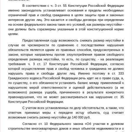
В соответствии с ч. 3 ст. 55 Конституции Российской Федерации
именно законодатель устанавливает основания и пределы необходимых
ограничений прав и свобод гражданина в целях защиты прав и законных
интересов других лиц. Это касается и свободы договора при определении
на основе федерального закона таких его условий, как размеры неустойки -
они должны быть соразмерны указанным в этой конституционной норме
целям.
Предоставленная суду возможность снижать размер неустойки в
случае ее чрезмерности по сравнению с последствиями нарушения
обязательств является одним из правовых способов, предусмотренных в
законе, которые направлены против злоупотребления правом свободного
определения размера неустойки, то есть, по существу, - на реализацию
требования ч. 3 ст. 17 Конституции Российской Федерации, согласно
которой осуществление прав и свобод человека и гражданина не должно
нарушать права и свободы других лиц. Именно поэтому в ст. 333
Гражданского кодекса Российской Федерации речь идет не о праве суда, а,
по существу, о его обязанности установить баланс между применяемой к
нарушителю мерой ответственности и оценкой действительного (а не
возможного) размера ущерба, причиненного в результате конкретного
правонарушения, что не может рассматриваться как нарушение ст. 35
Конституции Российской Федерации.
С учетом всех установленных по делу обстоятельств, а также, что
ответчик принимал меры к передаче истцу объекта, суд считает
возможным снизить размер неустойки до 140 000 руб.
Согласно ст. 10 Федерального закона «Об участии в долевом
строительстве многоквартирных домов и иных объектов недвижимости и о