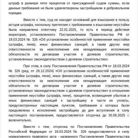
штраф в размере пяти процентов от присужденной судом суммы, если
данные требования не были удовлетворены застройщиком в добровольном
порядке.
Вместе с тем, суд не находит оснований для взыскания в пользу
истцов штрафа, поскольку претензия с требованием о взыскании неустойки
была направлена ответчику 22.01.2025, то есть в период действия
моратория, установленного Постановлением Правительства РФ от
18.03.2024 № 326 «Об установлении особенностей применения неустойки
(штрафа, пени), иных финансовых санкций, а также других мер
ответственности за неисполнение или ненадлежащее исполнение
обязательств по договорам участия в долевом строительстве,
установленных законодательством о долевом строительстве».
При этом, в силу Постановления Правительства РФ от 18.03.2024
№ 326 (ред. от 26.12.2024) «Об установлении особенностей применения
неустойки (штрафа, пени), иных финансовых санкций, а также других мер
ответственности за неисполнение или ненадлежащее исполнение
обязательств по договорам участия в долевом строительстве,
установленных законодательством о долевом строительстве» в отношении
применения неустойки (штрафа, пени), процентов, возмещения убытков и
иных финансовых санкций к застройщику в части их уплаты,
предусмотренных настоящим пунктом, требования о которых были
предъявлены к исполнению застройщику до дня вступления в силу
настоящего постановления, предоставляется отсрочка до 30.06.2025 г.
включительно.
Вместе с тем, отсрочка по Постановлению Правительства
Российской Федерации от 18.03.2024 № 326 предоставляется в силу
нормативного правового акта - названного Постановления Правительства