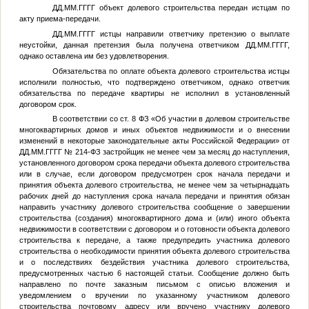
ДД.ММ.ГГГГ
объект долевого строительства передан истцам по
акту приема-передачи.
ДД.ММ.ГГГГ
истцы направили ответчику претензию о выплате
неустойки, данная претензия была получена ответчиком
ДД.ММ.ГГГГ
,
однако оставлена им без удовлетворения.
Обязательства по оплате объекта долевого строительства истцы
исполнили полностью, что подтверждено ответчиком, однако ответчик
обязательства по передаче квартиры не исполнил в установленный
договором срок.
В соответствии со ст. 8 ФЗ «Об участии в долевом строительстве
многоквартирных домов и иных объектов недвижимости и о внесении
изменений в некоторые законодательные акты Российской Федерации» от
ДД.ММ.ГГГГ
№ 214-ФЗ застройщик не менее чем за месяц до наступления,
установленного договором срока передачи объекта долевого строительства
или в случае, если договором предусмотрен срок начала передачи и
принятия объекта долевого строительства, не менее чем за четырнадцать
рабочих дней до наступления срока начала передачи и принятия обязан
направить участнику долевого строительства сообщение о завершении
строительства (создания) многоквартирного дома и (или) иного объекта
недвижимости в соответствии с договором и о готовности объекта долевого
строительства к передаче, а также предупредить участника долевого
строительства о необходимости принятия объекта долевого строительства
и о последствиях бездействия участника долевого строительства,
предусмотренных частью 6 настоящей статьи. Сообщение должно быть
направлено по почте заказным письмом с описью вложения и
уведомлением о вручении по указанному участником долевого
строительства почтовому адресу или вручено участнику долевого