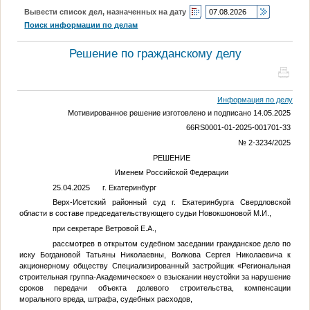
Вывести список дел, назначенных на дату
Поиск информации по делам
Решение по гражданскому делу
Информация по делу
Мотивированное решение изготовлено и подписано 14.05.2025
66RS0001-01-2025-001701-33
№ 2-3234/2025
РЕШЕНИЕ
Именем Российской Федерации
25.04.2025 г. Екатеринбург
Верх-Исетский районный суд г. Екатеринбурга Свердловской
области в составе председательствующего судьи Новокшоновой М.И.,
при секретаре Ветровой Е.А.,
рассмотрев в открытом судебном заседании гражданское дело по
иску Богдановой Татьяны Николаевны, Волкова Сергея Николаевича к
акционерному обществу Специализированный застройщик «Региональная
строительная группа-Академическое» о взыскании неустойки за нарушение
сроков передачи объекта долевого строительства, компенсации
морального вреда, штрафа, судебных расходов,