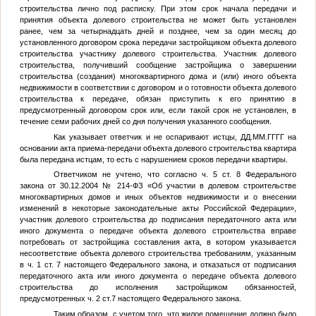
строительства лично под расписку. При этом срок начала передачи и
принятия объекта долевого строительства не может быть установлен
ранее, чем за четырнадцать дней и позднее, чем за один месяц до
установленного договором срока передачи застройщиком объекта долевого
строительства участнику долевого строительства. Участник долевого
строительства, получивший сообщение застройщика о завершении
строительства (создания) многоквартирного дома и (или) иного объекта
недвижимости в соответствии с договором и о готовности объекта долевого
строительства к передаче, обязан приступить к его принятию в
предусмотренный договором срок или, если такой срок не установлен, в
течение семи рабочих дней со дня получения указанного сообщения.
Как указывает ответчик и не оспаривают истцы,
ДД.ММ.ГГГГ
на
основании акта приема-передачи объекта долевого строительства квартира
была передана истцам, то есть с нарушением сроков передачи квартиры.
Ответчиком не учтено, что согласно ч. 5 ст. 8 Федерального
закона от 30.12.2004 № 214-ФЗ «Об участии в долевом строительстве
многоквартирных домов и иных объектов недвижимости и о внесении
изменений в некоторые законодательные акты Российской Федерации»,
участник долевого строительства до подписания передаточного акта или
иного документа о передаче объекта долевого строительства вправе
потребовать от застройщика составления акта, в котором указывается
несоответствие объекта долевого строительства требованиям, указанным
в ч. 1 ст. 7 настоящего Федерального закона, и отказаться от подписания
передаточного акта или иного документа о передаче объекта долевого
строительства до исполнения застройщиком обязанностей,
предусмотренных ч. 2 ст.7 настоящего Федерального закона.
Таким образом, с учетом того, что жилое помещение должно было