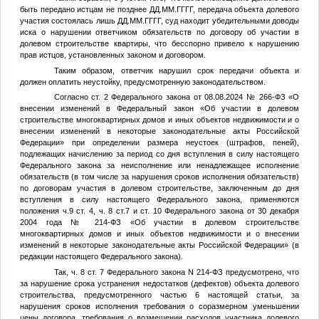
быть передано истцам не позднее
ДД.ММ.ГГГГ
, передача объекта долевого
участия состоялась лишь
ДД.ММ.ГГГГ
, суд находит убедительными доводы
иска о нарушении ответчиком обязательств по договору об участии в
долевом строительстве квартиры, что бесспорно привело к нарушению
прав истцов, установленных законом и договором.
Таким образом, ответчик нарушил срок передачи объекта и
должен оплатить неустойку, предусмотренную законодательством.
Согласно ст. 2 Федерального закона от 08.08.2024 № 266-ФЗ «О
внесении изменений в Федеральный закон «Об участии в долевом
строительстве многоквартирных домов и иных объектов недвижимости и о
внесении изменений в некоторые законодательные акты Российской
Федерации» при определении размера неустоек (штрафов, пеней),
подлежащих начислению за период со дня вступления в силу настоящего
Федерального закона за неисполнение или ненадлежащее исполнение
обязательств (в том числе за нарушения сроков исполнения обязательств)
по договорам участия в долевом строительстве, заключенным до дня
вступления в силу настоящего Федерального закона, применяются
положения ч.9 ст. 4, ч. 8 ст.7 и ст. 10 Федерального закона от 30 декабря
2004 года № 214-ФЗ «Об участии в долевом строительстве
многоквартирных домов и иных объектов недвижимости и о внесении
изменений в некоторые законодательные акты Российской Федерации» (в
редакции настоящего Федерального закона).
Так, ч. 8 ст. 7 Федерального закона N 214-ФЗ предусмотрено, что
за нарушение срока устранения недостатков (дефектов) объекта долевого
строительства, предусмотренного частью 6 настоящей статьи, за
нарушения сроков исполнения требования о соразмерном уменьшении
цены договора, требования о возмещении расходов участника долевого