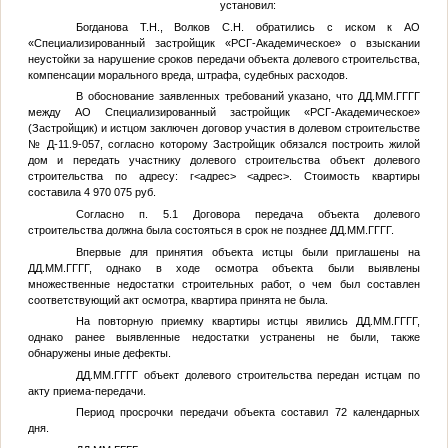
установил:
Богданова Т.Н., Волков С.Н. обратились с иском к АО
«Специализированный застройщик «РСГ-Академическое» о взыскании
неустойки за нарушение сроков передачи объекта долевого строительства,
компенсации морального вреда, штрафа, судебных расходов.
В обоснование заявленных требований указано, что
ДД.ММ.ГГГГ
между АО Специализированный застройщик «РСГ-Академическое»
(Застройщик) и истцом заключен договор участия в долевом строительстве
№ Д-11.9-057, согласно которому Застройщик обязался построить жилой
дом и передать участнику долевого строительства объект долевого
строительства по адресу: г
<адрес>
<адрес>
. Стоимость квартиры
составила 4 970 075 руб.
Согласно п. 5.1 Договора передача объекта долевого
строительства должна была состояться в срок не позднее
ДД.ММ.ГГГГ
.
Впервые для принятия объекта истцы были приглашены на
ДД.ММ.ГГГГ
, однако в ходе осмотра объекта были выявлены
множественные недостатки строительных работ, о чем был составлен
соответствующий акт осмотра, квартира принята не была.
На повторную приемку квартиры истцы явились
ДД.ММ.ГГГГ
,
однако ранее выявленные недостатки устранены не были, также
обнаружены иные дефекты.
ДД.ММ.ГГГГ
объект долевого строительства передан истцам по
акту приема-передачи.
Период просрочки передачи объекта составил 72 календарных
дня.