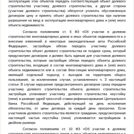
эксплуатацию этих объектов передать соответствующий объект долевого
строительства участнику долевого строительства, а другая сторона
(участник долевого строительства) обязуется уплатить обусловленную
договором цену и принять объект долевого строительства при наличии
разрешения на ввод в эксплуатацию многоквартирного дома и (или) иного
объекта недвижимости.
Согласно положениям ст. 6 ФЗ «Об участии в долевом
строительстве многоквартирных домов и иных объектов недвижимости и о
внесении изменений в некоторые законодательные акты Российской
Федерации», застройщик обязан передать участнику долевого
строительства объект долевого строительства не позднее срока, который
предусмотрен договором и должен быть единым для участников долевого
строительства, которым застройщик обязан передать объекты долевого
строительства, входящие в состав многоквартирного дома и (или) иного
объекта недвижимости или в состав блок-секции многоквартирного дома,
имеющей отдельный подъезд с выходом на территорию общего
пользования, за исключением случая, установленного ч. 3 настоящей
статьи. В случае нарушения предусмотренного договором срока передачи
участнику долевого строительства объекта долевого строительства
застройщик уплачивает участнику долевого строительства неустойку
(пени) в размере одной трехсотой ставки рефинансирования Центрального
банка Российской Федерации, действующей на день исполнения
обязательства, от цены договора за каждый день просрочки. Если
участником долевого строительства является гражданин, предусмотренная
настоящей частью неустойка (пени) уплачивается застройщиком в
двойном размере.
Согласно положениям ст. 10 ФЗ «Об участии в долевом
строительстве многоквартирных домов и иных объектов недвижимости и о