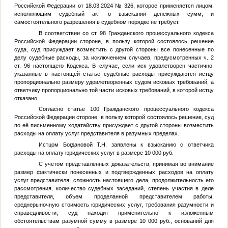
Российской Федерации от 18.03.2024 № 326, которое применяется лицом,
исполняющим судебный акт о взыскании денежных сумм, и
самостоятельного разрешения в судебном порядке не требует.
В соответствии со ст. 98 Гражданского процессуального кодекса
Российской Федерации стороне, в пользу которой состоялось решение
суда, суд присуждает возместить с другой стороны все понесенные по
делу судебные расходы, за исключением случаев, предусмотренных ч. 2
ст. 96 настоящего Кодекса. В случае, если иск удовлетворен частично,
указанные в настоящей статье судебные расходы присуждаются истцу
пропорционально размеру удовлетворенных судом исковых требований, а
ответчику пропорционально той части исковых требований, в которой истцу
отказано.
Согласно статье 100 Гражданского процессуального кодекса
Российской Федерации стороне, в пользу которой состоялось решение, суд
по её письменному ходатайству присуждает с другой стороны возместить
расходы на оплату услуг представителя в разумных пределах.
Истцом Богдановой Т.Н. заявлены к взысканию с ответчика
расходы на оплату юридических услуг в размере 10 000 руб.
С учетом представленных доказательств, принимая во внимание
размер фактически понесенных и подтвержденных расходов на оплату
услуг представителя, сложность настоящего дела, продолжительность его
рассмотрения, количество судебных заседаний, степень участия в деле
представителя, объем проделанной представителем работы,
среднерыночную стоимость юридических услуг, требования разумности и
справедливости, суд находит применительно к изложенным
обстоятельствам разумной сумму в размере 10 000 руб., оснований для