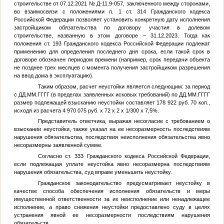
строительстве от 07.12.2021 № Д-11.9-057, заключенного между сторонами,
во взаимосвязи с положениями п. 1 ст. 314 Гражданского кодекса
Российской Федерации позволяет установить конкретную дату исполнения
застройщиком обязательства по договору участия в долевом
строительстве, названную в этом договоре – 31.12.2023. Тогда как
положения ст. 193 Гражданского кодекса Российской Федерации подлежат
применению для определения последнего дня срока, если такой срок в
договоре обозначен периодом времени (например, срок передачи объекта
не позднее трех месяцев с момента получения застройщиком разрешения
на ввод дома в эксплуатацию).
Таким образом, расчет неустойки является следующим: за период
с
ДД.ММ.ГГГГ
(в пределах заявленных исковых требований) по
ДД.ММ.ГГГГ
размер подлежащей взысканию неустойки составляет 178 922 руб. 70 коп.,
исходя из расчета 4 970 075 руб. х 72 х 2 х 1/300 х 7,5%.
Представитель ответчика, выражая несогласие с требованием о
взыскании неустойки, также указал на ее несоразмерность последствиям
нарушения обязательства, последствия неисполнения обязательства явно
несоразмерны заявленной сумме.
Согласно ст. 333 Гражданского кодекса Российской Федерации,
если подлежащая уплате неустойка явно несоразмерна последствиям
нарушения обязательства, суд вправе уменьшить неустойку.
Гражданское законодательство предусматривает неустойку в
качестве способа обеспечения исполнения обязательств и меры
имущественной ответственности за их неисполнение или ненадлежащее
исполнение, а право снижения неустойки предоставлено суду в целях
устранения явной ее несоразмерности последствиям нарушения
обязательств.