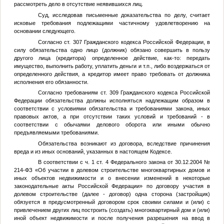
рассмотреть дело в отсутствие неявившихся лиц.
Суд, исследовав письменные доказательства по делу, считает
исковые требования подлежащими частичному удовлетворению на
основании следующего.
Согласно ст. 307 Гражданского кодекса Российской Федерации, в
силу обязательства одно лицо (должник) обязано совершить в пользу
другого лица (кредитора) определенное действие, как-то: передать
имущество, выполнить работу, уплатить деньги и т.п., либо воздержаться от
определенного действия, а кредитор имеет право требовать от должника
исполнения его обязанности.
Согласно требованиям ст. 309 Гражданского кодекса Российской
Федерации обязательства должны исполняться надлежащим образом в
соответствии с условиями обязательства и требованиями закона, иных
правовых актов, а при отсутствии таких условий и требований - в
соответствии с обычаями делового оборота или иными обычно
предъявляемыми требованиями.
Обязательства возникают из договора, вследствие причинения
вреда и из иных оснований, указанных в настоящем Кодексе.
В соответствии с ч. 1 ст. 4 Федерального закона от 30.12.2004 №
214-ФЗ «Об участии в долевом строительстве многоквартирных домов и
иных объектов недвижимости и о внесении изменений в некоторые
законодательные акты Российской Федерации» по договору участия в
долевом строительстве (далее - договор) одна сторона (застройщик)
обязуется в предусмотренный договором срок своими силами и (или) с
привлечением других лиц построить (создать) многоквартирный дом и (или)
иной объект недвижимости и после получения разрешения на ввод в