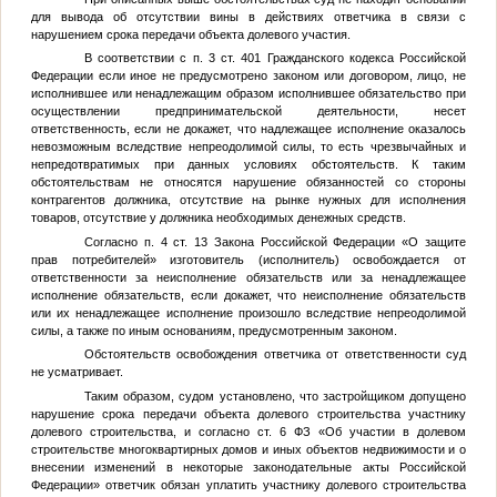
для вывода об отсутствии вины в действиях ответчика в связи с
нарушением срока передачи объекта долевого участия.
В соответствии с п. 3 ст. 401 Гражданского кодекса Российской
Федерации если иное не предусмотрено законом или договором, лицо, не
исполнившее или ненадлежащим образом исполнившее обязательство при
осуществлении предпринимательской деятельности, несет
ответственность, если не докажет, что надлежащее исполнение оказалось
невозможным вследствие непреодолимой силы, то есть чрезвычайных и
непредотвратимых при данных условиях обстоятельств. К таким
обстоятельствам не относятся нарушение обязанностей со стороны
контрагентов должника, отсутствие на рынке нужных для исполнения
товаров, отсутствие у должника необходимых денежных средств.
Согласно п. 4 ст. 13 Закона Российской Федерации «О защите
прав потребителей» изготовитель (исполнитель) освобождается от
ответственности за неисполнение обязательств или за ненадлежащее
исполнение обязательств, если докажет, что неисполнение обязательств
или их ненадлежащее исполнение произошло вследствие непреодолимой
силы, а также по иным основаниям, предусмотренным законом.
Обстоятельств освобождения ответчика от ответственности суд
не усматривает.
Таким образом, судом установлено, что застройщиком допущено
нарушение срока передачи объекта долевого строительства участнику
долевого строительства, и согласно ст. 6 ФЗ «Об участии в долевом
строительстве многоквартирных домов и иных объектов недвижимости и о
внесении изменений в некоторые законодательные акты Российской
Федерации» ответчик обязан уплатить участнику долевого строительства