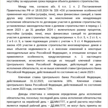
неустойку за нарушение срока передачи объекта долевого строительства.
Между тем, согласно абз. 6 п.п. 1 п. 2 Постановления
Правительства РФ от 18.03.2024 № 326 «Об установлении особенностей
применения неустойки (штрафа, пени), иных финансовых санкций, а также
других мер ответственности за неисполнение или ненадлежащее
исполнение обязательств по договорам участия в долевом строительстве,
установленных законодательством о долевом строительстве» в период с 1
июля 2023 г. до 31 декабря 2024 г. включительно размер процентов,
неустойки (штрафа, пени), иных финансовых санкций по договорам
участия в долевом строительстве, предусмотренных ч. 6 ст. 5, ч. 2 ст. 6, ч.
2 и 6 ст. 9, а также подлежащих уплате с учетом ч. 9 ст. 4 Федерального
закона «Об участии в долевом строительстве многоквартирных домов и
иных объектов недвижимости и о внесении изменений в некоторые
законодательные акты Российской Федерации», в отношении которых не
применяются особенности, предусмотренные п. 1 настоящего
постановления, исчисляется исходя из текущей ключевой ставки
Центрального банка Российской Федерации, действующей на день
исполнения обязательств, но не выше ключевой ставки Центрального банка
Российской Федерации, действовавшей по состоянию на 1 июля 2023 г.
Ключевая ставка Центрального банка Российской Федерации,
действовавшая 31.12.2023, составляла 16%. Ключевая ставка
Центрального банка Российской Федерации, действовавшей по состоянию
на 1 июля 2023 года, составила 7,5%.
Доводы ответчика о неверном определении даты исполнения
обязательства, поскольку последний день срока исполнения обязательства
приходится на нерабочий день –
ДД.ММ.ГГГГ
, и датой расчета неустойки
является первый рабочий день –
ДД.ММ.ГГГГ
, не могут быть приняты во