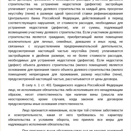
строительства на устранение недостатков (дефектов) застройщик
уплачивает участнику долевого строительства за каждый день просрочки
неустойку (пеню) в размере одной трехсотой ставки рефинансирования
Центрального банка Российской Федерации, действовавшей в период
соответствующего нарушения, от стоимости расходов, необходимых для
устранения недостатков (дефектов), или от суммы, подлежащей
возмещению участнику долевого строительства. Если участником долевого
строительства является гражданин, приобретающий жилое помещение
исключительно для личных, семейных, домашних и иных нужд, не
связанных с осуществлением предпринимательской деятельности,
предусмотренная настоящей частью неустойка (пеня) уплачивается
застройщиком в двойном размере, но не более стоимости расходов,
необходимых для устранения недостатков (дефектов). Если недостаток
(дефект) объекта долевого строительства (жилого помещения) является
основанием для признания такого объекта долевого строительства (жилого
помещения) непригодным для проживания, размер неустойки (пени),
предусмотренной настоящей частью, рассчитывается от цены договора.
В силу п. 1 ст. 401 Гражданского кодекса Российской Федерации
лицо, не исполнившее обязательства либо исполнившее его ненадлежащим
образом, несет ответственность при наличии вины (умысла или
неосторожности), кроме случаев, когда законом или договором
предусмотрены иные основания ответственности.
Лицо признается невиновным, если при той степени заботливости
и осмотрительности, какая от него требовалась по характеру
обязательства и условиям оборота, оно приняло все меры для
надлежащего исполнения обязательства.
При описанных выше обстоятельствах суд не находит оснований