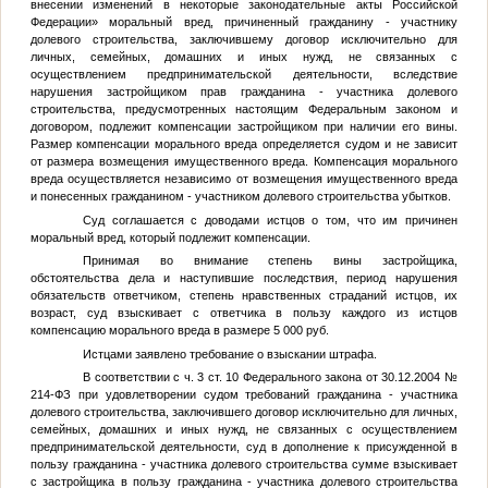
внесении изменений в некоторые законодательные акты Российской
Федерации» моральный вред, причиненный гражданину - участнику
долевого строительства, заключившему договор исключительно для
личных, семейных, домашних и иных нужд, не связанных с
осуществлением предпринимательской деятельности, вследствие
нарушения застройщиком прав гражданина - участника долевого
строительства, предусмотренных настоящим Федеральным законом и
договором, подлежит компенсации застройщиком при наличии его вины.
Размер компенсации морального вреда определяется судом и не зависит
от размера возмещения имущественного вреда. Компенсация морального
вреда осуществляется независимо от возмещения имущественного вреда
и понесенных гражданином - участником долевого строительства убытков.
Суд соглашается с доводами истцов о том, что им причинен
моральный вред, который подлежит компенсации.
Принимая во внимание степень вины застройщика,
обстоятельства дела и наступившие последствия, период нарушения
обязательств ответчиком, степень нравственных страданий истцов, их
возраст, суд взыскивает с ответчика в пользу каждого из истцов
компенсацию морального вреда в размере 5 000 руб.
Истцами заявлено требование о взыскании штрафа.
В соответствии с ч. 3 ст. 10 Федерального закона от 30.12.2004 №
214-ФЗ при удовлетворении судом требований гражданина - участника
долевого строительства, заключившего договор исключительно для личных,
семейных, домашних и иных нужд, не связанных с осуществлением
предпринимательской деятельности, суд в дополнение к присужденной в
пользу гражданина - участника долевого строительства сумме взыскивает
с застройщика в пользу гражданина - участника долевого строительства