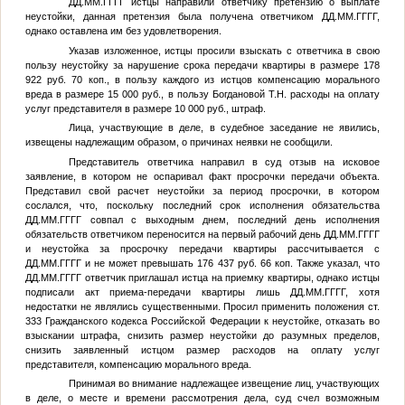
ДД.ММ.ГГГГ
истцы направили ответчику претензию о выплате
неустойки, данная претензия была получена ответчиком
ДД.ММ.ГГГГ
,
однако оставлена им без удовлетворения.
Указав изложенное, истцы просили взыскать с ответчика в свою
пользу неустойку за нарушение срока передачи квартиры в размере 178
922 руб. 70 коп., в пользу каждого из истцов компенсацию морального
вреда в размере 15 000 руб., в пользу Богдановой Т.Н. расходы на оплату
услуг представителя в размере 10 000 руб., штраф.
Лица, участвующие в деле, в судебное заседание не явились,
извещены надлежащим образом, о причинах неявки не сообщили.
Представитель ответчика направил в суд отзыв на исковое
заявление, в котором не оспаривал факт просрочки передачи объекта.
Представил свой расчет неустойки за период просрочки, в котором
сослался, что, поскольку последний срок исполнения обязательства
ДД.ММ.ГГГГ
совпал с выходным днем, последний день исполнения
обязательств ответчиком переносится на первый рабочий день
ДД.ММ.ГГГГ
и неустойка за просрочку передачи квартиры рассчитывается с
ДД.ММ.ГГГГ
и не может превышать 176 437 руб. 66 коп. Также указал, что
ДД.ММ.ГГГГ
ответчик приглашал истца на приемку квартиры, однако истцы
подписали акт приема-передачи квартиры лишь
ДД.ММ.ГГГГ
, хотя
недостатки не являлись существенными. Просил применить положения ст.
333 Гражданского кодекса Российской Федерации к неустойке, отказать во
взыскании штрафа, снизить размер неустойки до разумных пределов,
снизить заявленный истцом размер расходов на оплату услуг
представителя, компенсацию морального вреда.
Принимая во внимание надлежащее извещение лиц, участвующих
в деле, о месте и времени рассмотрения дела, суд счел возможным