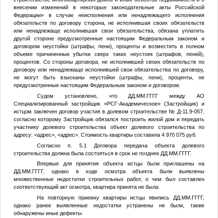
внесении изменений в некоторые законодательные акты Российской
Федерации» в случае неисполнения или ненадлежащего исполнения
обязательств по договору сторона, не исполнившая своих обязательств
или ненадлежаще исполнившая свои обязательства, обязана уплатить
другой стороне предусмотренные настоящим Федеральным законом и
договором неустойки (штрафы, пени), проценты и возместить в полном
объеме причиненные убытки сверх таких неустоек (штрафов, пеней),
процентов. Со стороны договора, не исполнившей своих обязательств по
договору или ненадлежаще исполнившей свои обязательства по договору,
не могут быть взысканы неустойки (штрафы, пени), проценты, не
предусмотренные настоящим Федеральным законом и договором.
Судом установлено, что
ДД.ММ.ГГГГ
между АО
Специализированный застройщик «РСГ-Академическое» (Застройщик) и
истцом заключен договор участия в долевом строительстве № Д-11.9-057,
согласно которому Застройщик обязался построить жилой дом и передать
участнику долевого строительства объект долевого строительства по
адресу:
<адрес>
,
<адрес>
. Стоимость квартиры составила 4 970 075 руб.
Согласно п. 5.1 Договора передача объекта долевого
строительства должна была состояться в срок не позднее
ДД.ММ.ГГГГ
.
Впервые для принятия объекта истцы были приглашены на
ДД.ММ.ГГГГ
, однако в ходе осмотра объекта были выявлены
множественные недостатки строительных работ, о чем был составлен
соответствующий акт осмотра, квартира принята не была.
На повторную приемку квартиры истцы явились
ДД.ММ.ГГГГ
,
однако ранее выявленные недостатки устранены не были, также
обнаружены иные дефекты.