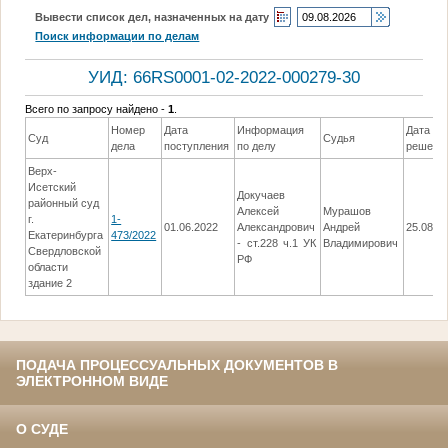
Вывести список дел, назначенных на дату
Поиск информации по делам
УИД: 66RS0001-02-2022-000279-30
Всего по запросу найдено -
1
.
Номер
Дата
Информация
Дата
Суд
Судья
дела
поступления
по делу
решени
Верх-
Исетский
Докучаев
районный суд
Алексей
Мурашов
г.
1-
01.06.2022
Александрович
Андрей
25.08.2
Екатеринбурга
473/2022
- ст.228 ч.1 УК
Владимирович
Свердловской
РФ
области
здание 2
ПОДАЧА ПРОЦЕССУАЛЬНЫХ ДОКУМЕНТОВ В
ЭЛЕКТРОННОМ ВИДЕ
О СУДЕ