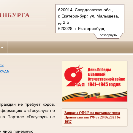
620014, Свердловская обл.,
ИНБУРГА
г. Екатеринбург, ул. Малышева,
д. 2 Б
620028, г. Екатеринбург,
ул. Кирова, д. 2
развернуть
Тел.: (343) 234-49-80, 242-13-76
verhisetsky.svd@sudrf.ru
(гр.колл.)
verhisetsky2.svd@sudrf.ru
ты
(уг.колл.)
 суда
граждан не требует кодов,
информацию с «Госуслуг» не
Запросы ОПФР по постановлению
на Портале «Госуслуг» не
Правительства РФ от 28.06.2021 №
1037
ьи либо приемную