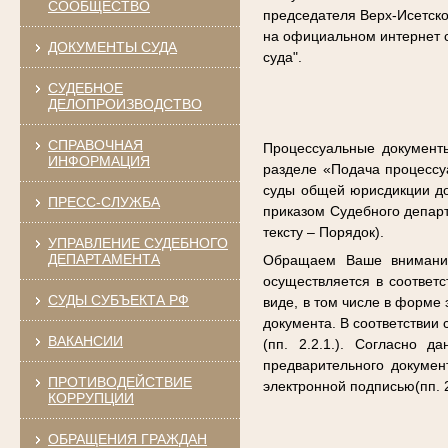
СООБЩЕСТВО
председателя Верх-Исетско
на официальном интернет с
ДОКУМЕНТЫ СУДА
суда".
СУДЕБНОЕ
ДЕЛОПРОИЗВОДСТВО
СПРАВОЧНАЯ
Процессуальные документы
ИНФОРМАЦИЯ
разделе «Подача процессу
суды общей юрисдикции до
ПРЕСС-СЛУЖБА
приказом Судебного депар
тексту – Порядок).
УПРАВЛЕНИЕ СУДЕБНОГО
ДЕПАРТАМЕНТА
Обращаем Ваше внимание,
осуществляется в соответ
СУДЫ СУБЪЕКТА РФ
виде, в том числе в форме
документа. В соответствии
ВАКАНСИИ
(пп. 2.2.1.). Согласно 
предварительного докуме
ПРОТИВОДЕЙСТВИЕ
электронной подписью(пп. 2.
КОРРУПЦИИ
ОБРАЩЕНИЯ ГРАЖДАН