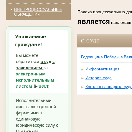
ВНЕПРОЦЕССУАЛЬНЫЕ
Подача процессуальных док
ОБРАЩЕНИЯ
является
надлежащи
Уважаемые
О СУДЕ
граждане!
Вы можете
Годовщина Победы в Вели
обратиться
в суд с
заявлением
за
Информатизация
электронным
История суда
исполнительным
листом
📝
(ЭИЛ)
Контакты аппарата суд
Исполнительный
лист в электронной
форме имеет
одинаковую
юридическую силу с
бумажным