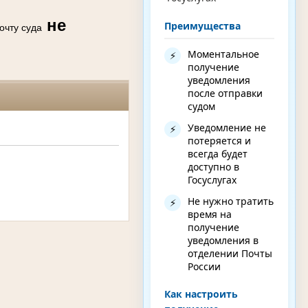
не
Преимущества
очту суда
Моментальное
⚡
получение
уведомления
после отправки
судом
Уведомление не
⚡
потеряется и
всегда будет
доступно в
Госуслугах
Не нужно тратить
⚡
время на
получение
уведомления в
отделении Почты
России
Как настроить