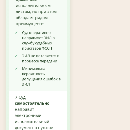
исполнительным
листом, но при этом
обладает рядом
преимуществ:
✓
Суд оперативно
направляет ЭИЛ в
службу судебных
приставов ФССП
✓
ЭИЛ не потеряется в
процессе передачи
✓
Минимальна
вероятность
допущения ошибок в
ЭИЛ
⚡ Суд
самостоятельно
направит
электронный
исполнительный
документ в нужное